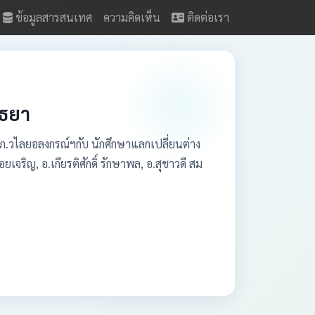
ข้อมูลสารสนเทศ
ความคิดเห็น
ติดต่อเรา
ุธยา
รภ.วไลยอลงกรณ์ฯกับ นักศึกษาแลกเปลี่ยนต่าง
ริญ, อ.เกียรติศักดิ์ รักษาพล, อ.สุชาวดี สม