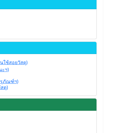
ใช้สอยวัสดุ)
ณะฯ)
ุภัณฑ์ฯ)
สดุ)