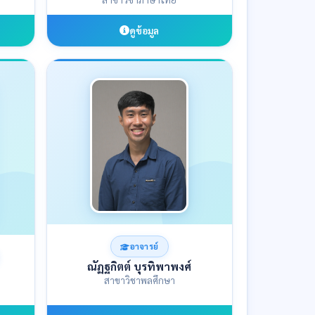
ดูข้อมูล
อาจารย์
ณัฏฐกิตต์ บุรทิพาพงศ์
สาขาวิชาพลศึกษา