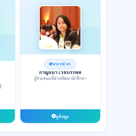
อาจารย์ ดร.
กาญจนา เวชบรรพต
ผู้ช่วยคณบดีฝ่ายพัฒนานักศึกษา
ู
ดูข้อมูล