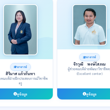
อาจารย์
จิรวุฒิ พงษ์โสภณ
อาจารย์
ผู้ช่วยคณบดีฝ่ายพัฒนาวิชาชีพคร
สิริมาศ แก้วกันทา
(Excellent center)
่วยคณบดีฝ่ายฝึกประสอบการณ์วิชาชีพ
ครู
ดูข้อมูล
ดูข้อมูล