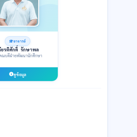
อาจารย์
กียรติศักดิ์ รักษาพล
คณบดีฝ่ายพัฒนานักศึกษา
ดูข้อมูล