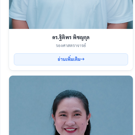
ดร.ฐิติพร พิชญกุล
รองศาสตราจารย์
อ่านเพิ่มเติม