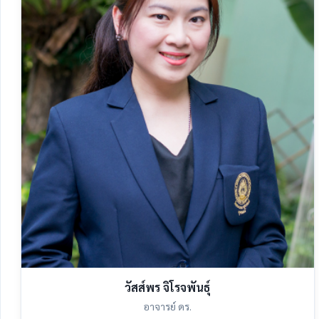
วัสส์พร จิโรจพันธุ์
อาจารย์ ดร.