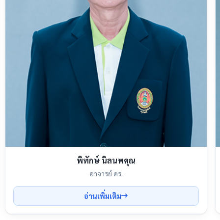
พิทักษ์ นิลนพคุณ
อาจารย์ ดร.
อ่านเพิ่มเติม