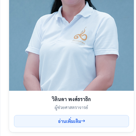
วิลินดา พงศ์ธราธิก
ผู้ช่วยศาสตราจารย์
อ่านเพิ่มเติม