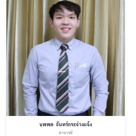
นพพล จันทร์กระจ่างแจ้ง
อาจารย์