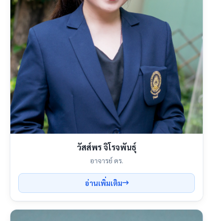
วัสส์พร จิโรจพันธุ์
อาจารย์ ดร.
อ่านเพิ่มเติม