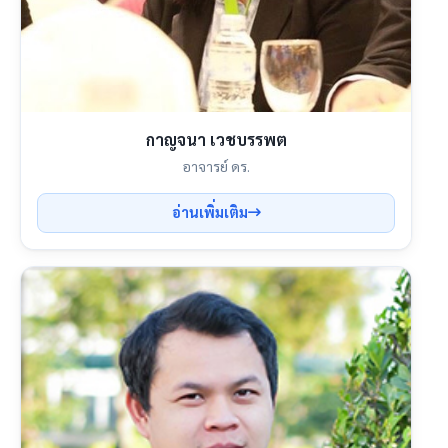
กาญจนา เวชบรรพต
อาจารย์ ดร.
อ่านเพิ่มเติม