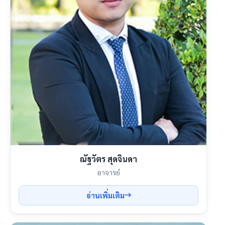
ณัฐวัตร สุดจินดา
อาจารย์
อ่านเพิ่มเติม