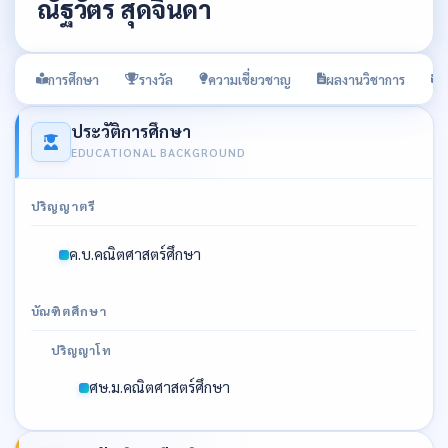
ณัฐวัตร สุดจินดา
การศึกษา
รางวัล
ความเชี่ยวชาญ
ผลงานวิชาการ
ต
ประวัติการศึกษา
EDUCATIONAL BACKGROUND
ปริญญาตรี
ค.บ.คณิตศาสตร์ศึกษา
บัณฑิตศึกษา
ปริญญาโท
ศษ.ม.คณิตศาสตร์ศึกษา