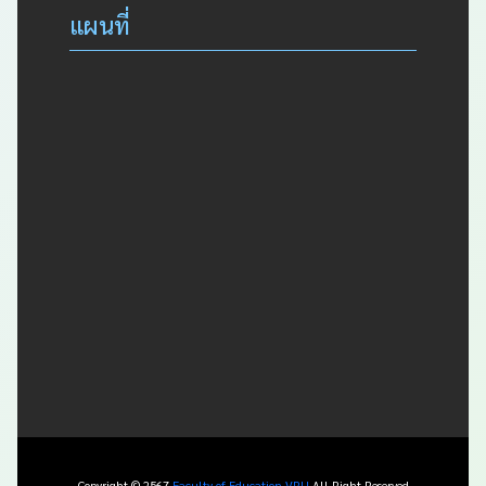
แผนที่
Copyright © 2567
Faculty of Education VRU
All Right Reserved