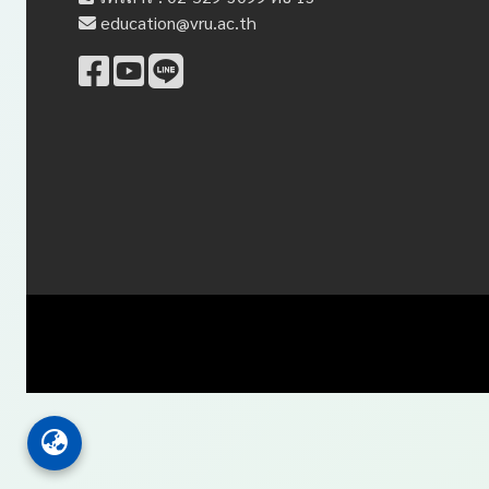
education@vru.ac.th