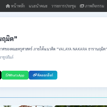
หน้าหลัก
แนะนำคณะ
วาระการประชุม
ภาพกิจกรรม
นฤมิต”
องคณะครุศาสตร์ ภายใต้แนวคิด “VALAYA NAKARA ธารานฤมิต” ใ
ชูปถัมภ์
WhatsApp
คัดลอกลิงก์