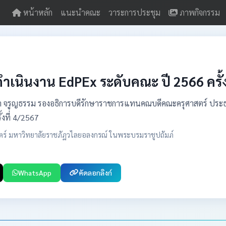
หน้าหลัก
แนะนำคณะ
วาระการประชุม
ภาพกิจกรรม
นินงาน EdPEx ระดับคณะ ปี 2566 ครั้ง
อรสา จรูญธรรม รองอธิการบดีรักษาราชการแทนคณบดีคณะครุศาสตร์ 
งที่ 4/2567
ตร์ มหาวิทยาลัยราชภัฏวไลยอลงกรณ์ ในพระบรมราชูปถัมภ์
WhatsApp
คัดลอกลิงก์