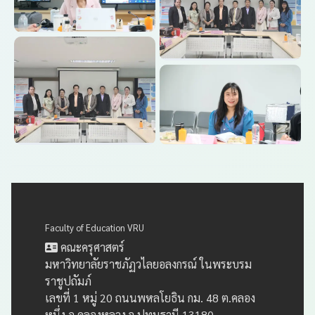
Faculty of Education VRU
คณะครุศาสตร์
มหาวิทยาลัยราชภัฏวไลยอลงกรณ์ ในพระบรม
ราชูปถัมภ์
เลขที่ 1 หมู่ 20 ถนนพหลโยธิน กม. 48 ต.คลอง
หนึ่ง อ.คลองหลวง จ.ปทุมธานี 13180