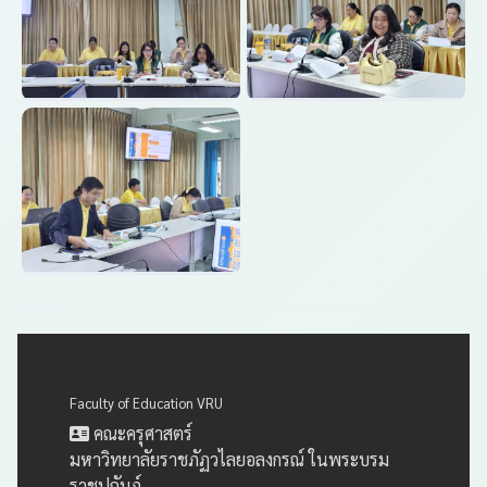
Faculty of Education VRU
คณะครุศาสตร์
มหาวิทยาลัยราชภัฏวไลยอลงกรณ์ ในพระบรม
ราชูปถัมภ์