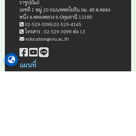
ราชูปถัมภ์
เลขที่ 1 หมู่ 20 ถนนพหลโยธิน กม. 48 ต.คลอง
หนึ่ง อ.คลองหลวง จ.ปทุมธานี 13180
02-529-3099,02-529-4165
โทรสาร : 02-529-3099 ต่อ 13
education@vru.ac.th
แผนที่