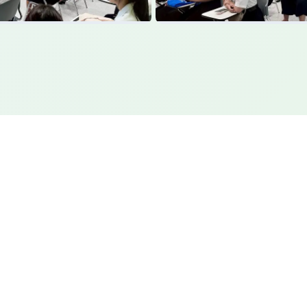
แผนที่
องหลวง จ.ปทุมธานี 13180