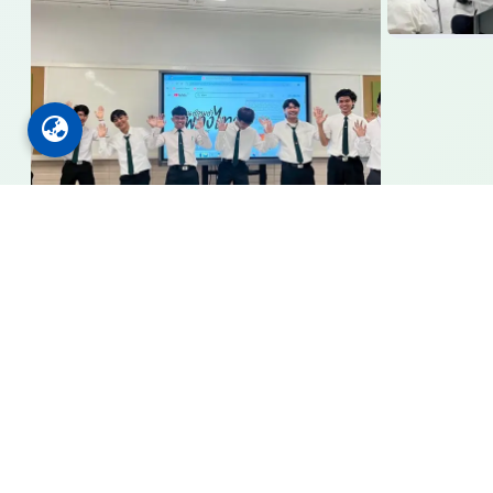
Faculty of Education VRU
คณะครุศาสตร์
มหาวิทยาลัยราชภัฏวไลยอลงกรณ์ ในพระบรมราชูปถัมภ์
เลขที่ 1 หมู่ 20 ถนนพหลโยธิน กม. 48 ต.คลองหนึ่ง อ.คล
02-529-3099,02-529-4165