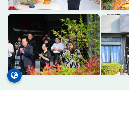
Faculty of Education VRU
คณะครุศาสตร์
มหาวิทยาลัยราชภัฏวไลยอลงกรณ์ ในพระบรมราชูปถัมภ์