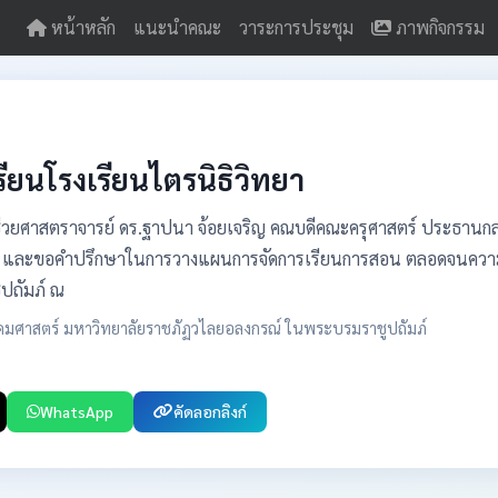
หน้าหลัก
แนะนำคณะ
วาระการประชุม
ภาพกิจกรรม
รียนโรงเรียนไตรนิธิวิทยา
้ช่วยศาสตราจารย์ ดร.ฐาปนา จ้อยเจริญ คณบดีคณะครุศาสตร์ ประธานกล่
ูงาน และขอคำปรึกษาในการวางแผนการจัดการเรียนการสอน ตลอดจนควา
ปถัมภ์ ณ
งคมศาสตร์ มหาวิทยาลัยราชภัฏวไลยอลงกรณ์ ในพระบรมราชูปถัมภ์
WhatsApp
คัดลอกลิงก์