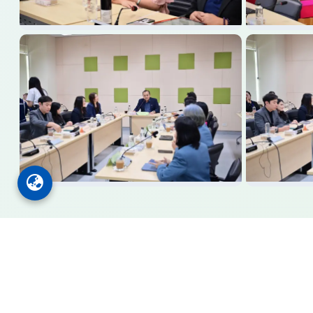
Faculty of Education VRU
คณะครุศาสตร์
มหาวิทยาลัยราชภัฏวไลยอลงกรณ์ ในพระบรมราชูปถัมภ์