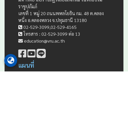
ราชูปถัมภ์
เลขที่ 1 หมู่ 20 ถนนพหลโยธิน กม. 48 ต.คลอง
หนึ่ง อ.คลองหลวง จ.ปทุมธานี 13180
02-529-3099,02-529-4165
โทรสาร : 02-529-3099 ต่อ 13
education@vru.ac.th
แผนที่