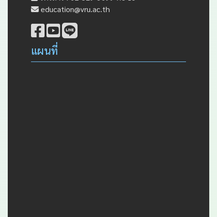
education@vru.ac.th
แผนที่