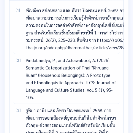
พัณณิตา สอ้อนกลาง และ ภัทรา ปิณฑะแพทย์. 2569. การ
[1]
พัฒนาความสามารถในการเรียนรู้คำศัพท์ภาษาอังกฤษและ
ความคงทนในการจดจำคำศัพท์ภาษาอังกฤษโดยใช้เกมเป็น
ฐาน สำหรับนักเรียนชั้นมัธยมศึกษาปีที่ 1. วารสารวิชาการธร
รมทรรศน์, 26(2), 225–238. สืบค้น จาก https://so06.tci-
thaijo.org/index.php/dhammathas/article/view/285939
Pindabaedya, P., and Achawabool, A. (2026).
[2]
Semantic Categorization of Thai "Khruang
Ruan" (Household Belongings): A Prototype
and Ethnolinguistic Approach. JLCS: Journal of
Language and Culture Studies. Vol. 5 (1), 95-
105.
รูฟียา อามิง และ ภัทรา ปิณฑะแพทย์. 2568. การ
[3]
พัฒนาการออกเสียงพยัญชนะต้นกักในคำศัพท์ภาษา
อังกฤษ ด้วยการสอนแบบโฟนิกส์สำหรับนักเรียนชั้น
ประถมศึกษาปีที่ 2. วารสารวิวิธวรรณสาร. ปีที่ 9