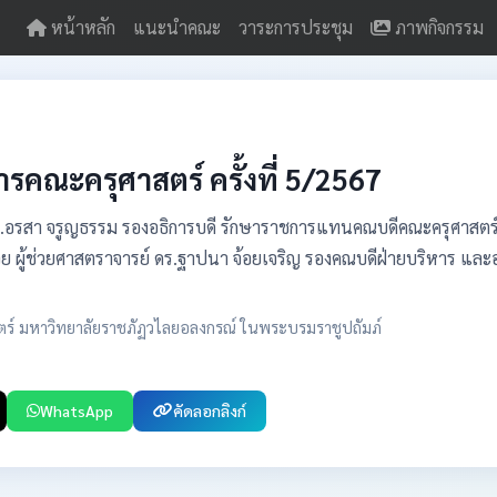
หน้าหลัก
แนะนำคณะ
วาระการประชุม
ภาพกิจกรรม
คณะครุศาสตร์ ครั้งที่ 5/2567
ศ.ดร.อรสา จรูญธรรม รองอธิการบดี รักษาราชการแทนคณบดีคณะครุศาส
วย ผู้ช่วยศาสตราจารย์ ดร.ฐาปนา จ้อยเจริญ รองคณบดีฝ่ายบริหาร และอา
ตร์ มหาวิทยาลัยราชภัฏวไลยอลงกรณ์ ในพระบรมราชูปถัมภ์
WhatsApp
คัดลอกลิงก์